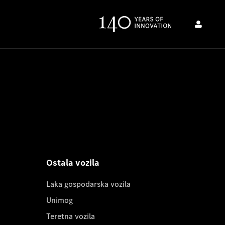
Ostala vozila
Laka gospodarska vozila
Unimog
Teretna vozila