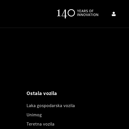
Ostala vozila
Laka gospodarska vozila
Unimog
Teretna vozila