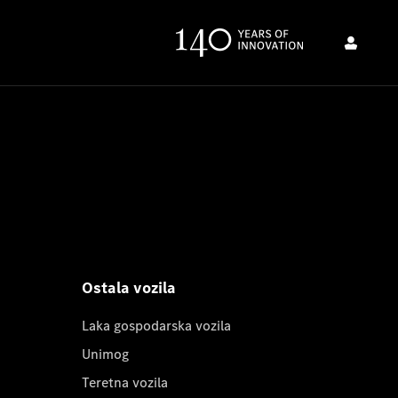
Ostala vozila
Laka gospodarska vozila
Unimog
Teretna vozila