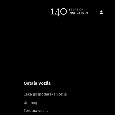
Ostala vozila
Laka gospodarska vozila
Unimog
Teretna vozila