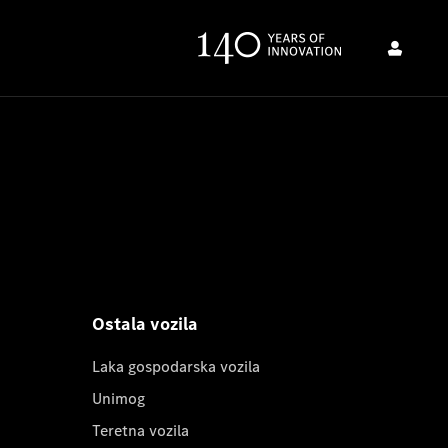
Ostala vozila
Laka gospodarska vozila
Unimog
Teretna vozila