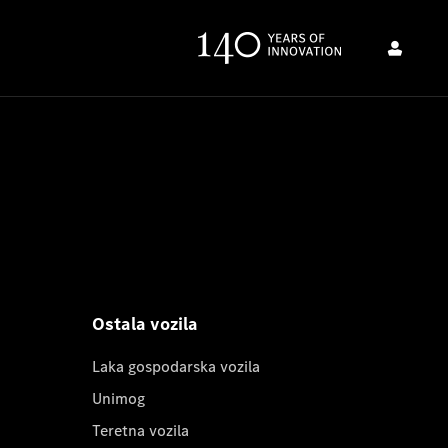
Ostala vozila
Laka gospodarska vozila
Unimog
Teretna vozila