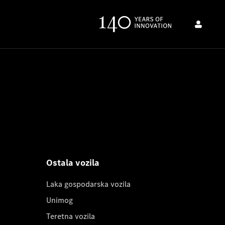
Ostala vozila
Laka gospodarska vozila
Unimog
Teretna vozila