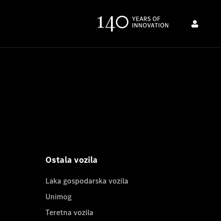
Ostala vozila
Laka gospodarska vozila
Unimog
Teretna vozila