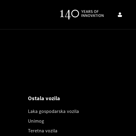
Ostala vozila
Laka gospodarska vozila
Unimog
Teretna vozila