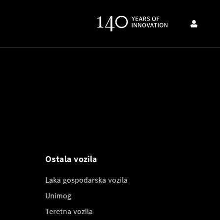
Ostala vozila
Laka gospodarska vozila
Unimog
Teretna vozila