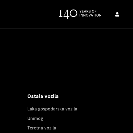
Ostala vozila
Laka gospodarska vozila
Unimog
Teretna vozila