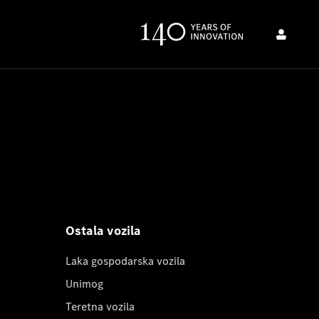
Ostala vozila
Laka gospodarska vozila
Unimog
Teretna vozila