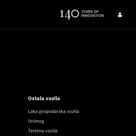
Ostala vozila
Laka gospodarska vozila
Unimog
Teretna vozila