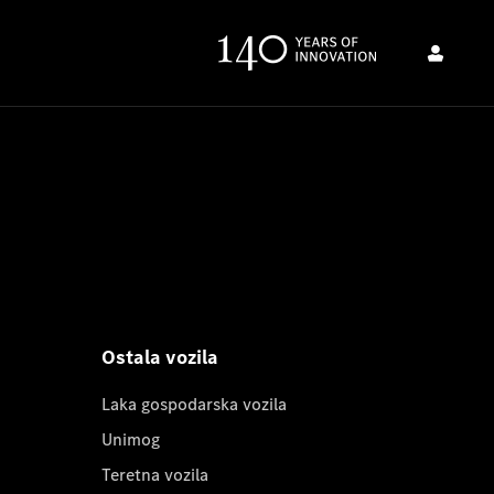
Ostala vozila
Laka gospodarska vozila
Unimog
Teretna vozila