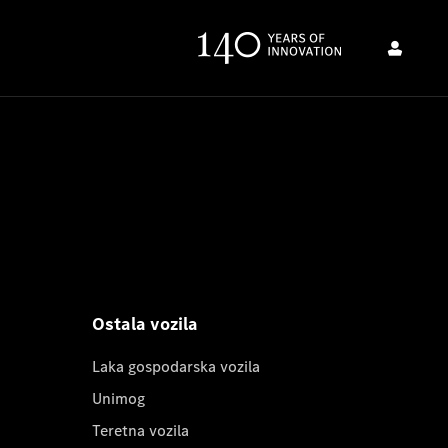
Ostala vozila
Laka gospodarska vozila
Unimog
Teretna vozila