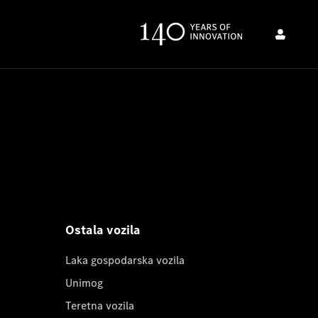
Ostala vozila
Laka gospodarska vozila
Unimog
Teretna vozila