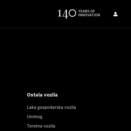
Ostala vozila
Laka gospodarska vozila
Unimog
Teretna vozila