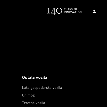
Ostala vozila
Laka gospodarska vozila
Unimog
Teretna vozila