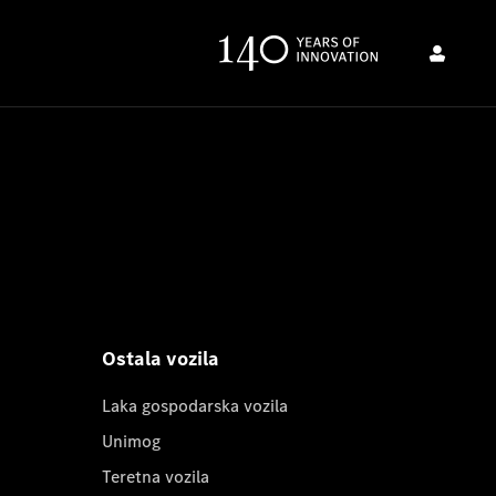
Ostala vozila
Laka gospodarska vozila
Unimog
Teretna vozila