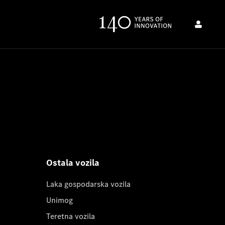
Ostala vozila
Laka gospodarska vozila
Unimog
Teretna vozila