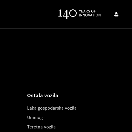
Ostala vozila
Laka gospodarska vozila
Unimog
Teretna vozila