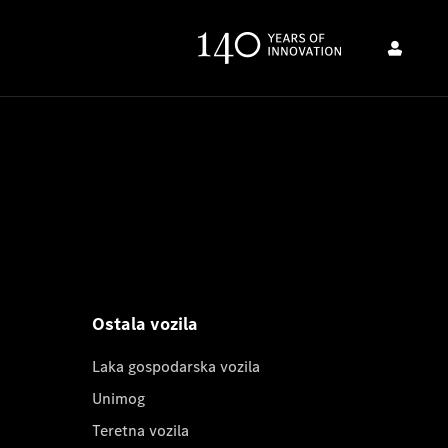
Ostala vozila
Laka gospodarska vozila
Unimog
Teretna vozila