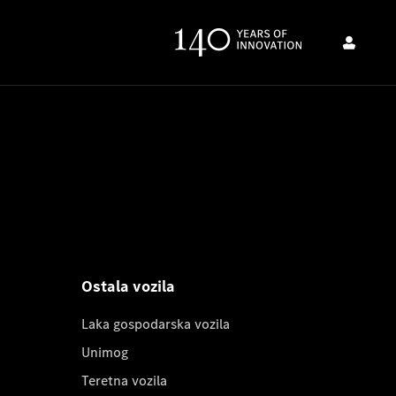
Ostala vozila
Laka gospodarska vozila
Unimog
Teretna vozila