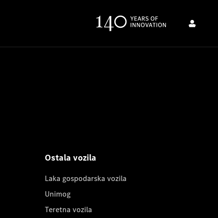
Ostala vozila
Laka gospodarska vozila
Unimog
Teretna vozila