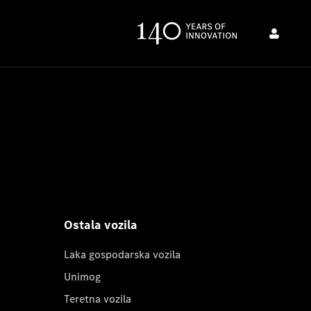
Ostala vozila
Laka gospodarska vozila
Unimog
Teretna vozila