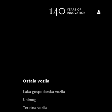
Ostala vozila
Laka gospodarska vozila
Unimog
Teretna vozila